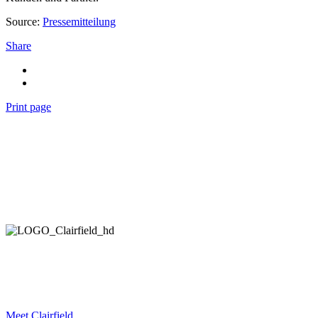
Source:
Pressemitteilung
Share
Print page
HELPING COMPANIES ALL OVER THE WORLD
IN THEIR STRATEGIC DEVELOPMENT AND EXECUTION.
Meet Clairfield