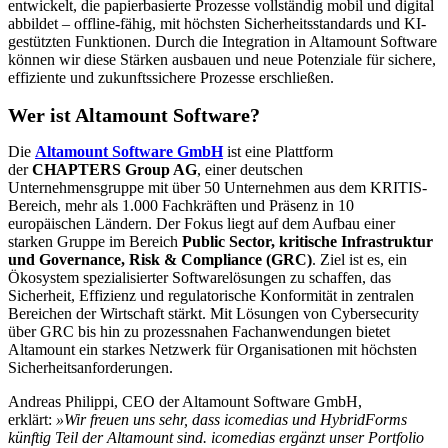
entwickelt, die papierbasierte Prozesse vollständig mobil und digital
abbildet – offline-fähig, mit höchsten Sicherheitsstandards und KI-
gestützten Funktionen. Durch die Integration in Altamount Software
können wir diese Stärken ausbauen und neue Potenziale für sichere,
effiziente und zukunftssichere Prozesse erschließen.
Wer ist Altamount Software?
Die
Altamount Software GmbH
ist eine Plattform
der
CHAPTERS Group AG
, einer deutschen
Unternehmensgruppe mit über 50 Unternehmen aus dem KRITIS-
Bereich, mehr als 1.000 Fachkräften und Präsenz in 10
europäischen Ländern. Der Fokus liegt auf dem Aufbau einer
starken Gruppe im Bereich
Public Sector, kritische Infrastruktur
und Governance, Risk & Compliance (GRC)
. Ziel ist es, ein
Ökosystem spezialisierter Softwarelösungen zu schaffen, das
Sicherheit, Effizienz und regulatorische Konformität in zentralen
Bereichen der Wirtschaft stärkt. Mit Lösungen von Cybersecurity
über GRC bis hin zu prozessnahen Fachanwendungen bietet
Altamount ein starkes Netzwerk für Organisationen mit höchsten
Sicherheitsanforderungen.
Andreas Philippi, CEO der Altamount Software GmbH,
erklärt:
»Wir freuen uns sehr, dass icomedias und HybridForms
künftig Teil der Altamount sind. icomedias ergänzt unser Portfolio